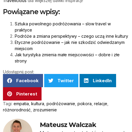
Travelicious
dla większej dawki inspiracji!
Powiązane wpisy:
Sztuka powolnego podróżowania – slow travel w
praktyce
Podróże a zmiana perspektywy – czego uczą inne kultury
Etyczne podróżowanie – jak nie szkodzić odwiedzanym
miejscom
Jak turystyka zmienia małe miejscowości – dobre i złe
strony
Udostępnij post:
Facebook
Twitter
LinkedIn
Pinterest
Tagi:
empatia
,
kultura
,
podróżowanie
,
pokora
,
relacje
,
różnorodność
,
zrozumienie
Mateusz Walczak