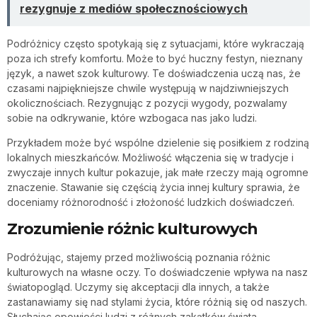
rezygnuje z mediów społecznościowych
Podróżnicy często spotykają się z sytuacjami, które wykraczają
poza ich strefy komfortu. Może to być huczny festyn, nieznany
język, a nawet szok kulturowy. Te doświadczenia uczą nas, że
czasami najpiękniejsze chwile występują w najdziwniejszych
okolicznościach. Rezygnując z pozycji wygody, pozwalamy
sobie na odkrywanie, które wzbogaca nas jako ludzi.
Przykładem może być wspólne dzielenie się posiłkiem z rodziną
lokalnych mieszkańców. Możliwość włączenia się w tradycje i
zwyczaje innych kultur pokazuje, jak małe rzeczy mają ogromne
znaczenie. Stawanie się częścią życia innej kultury sprawia, że
doceniamy różnorodność i złożoność ludzkich doświadczeń.
Zrozumienie różnic kulturowych
Podróżując, stajemy przed możliwością poznania różnic
kulturowych na własne oczy. To doświadczenie wpływa na nasz
światopogląd. Uczymy się akceptacji dla innych, a także
zastanawiamy się nad stylami życia, które różnią się od naszych.
Słuchając opowieści ludzi z różnych zakątków świata,