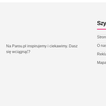
Szy
Stro
O na
Na Parou.pl inspirujemy i ciekawimy. Dasz
się wciągnąć?
Rekl
Mapa