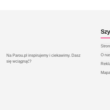
Szy
Stro
O na
Na Parou.pl inspirujemy i ciekawimy. Dasz
się wciągnąć?
Rekl
Mapa